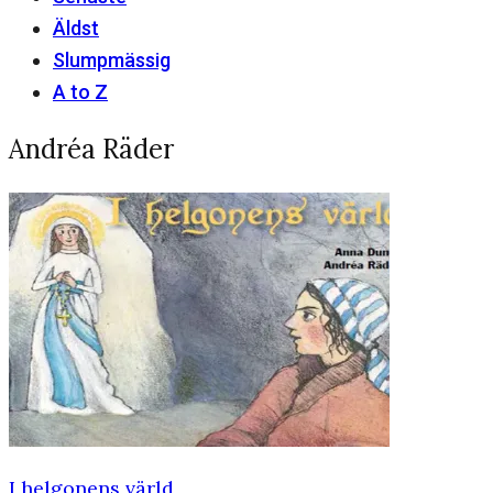
Äldst
Slumpmässig
A to Z
Andréa Räder
I helgonens värld