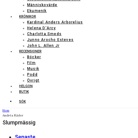
Människovärde
Ekumenik
KRÖNIKOR
Kardinal Anders Arborelius
Helena D’Arcy
Charlotta Smeds
Junno Arocho Esteves
John L. Allen Jr
RECENSIONER
Böcker
Film
Musik
Podd
Övrigt
HELGON
BUTIK
SÖK
Hem
Andréa Räder
Slumpmässig
Senaste