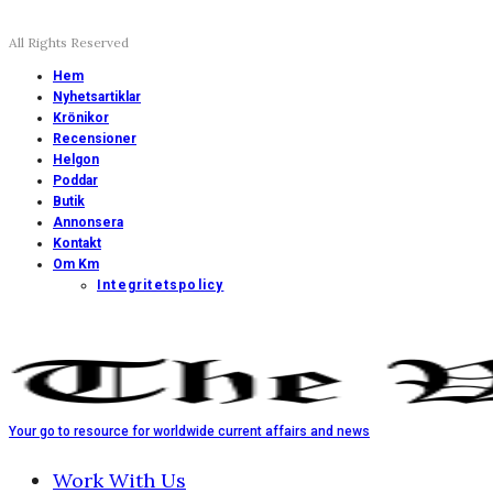
All Rights Reserved
Hem
Nyhetsartiklar
Krönikor
Recensioner
Helgon
Poddar
Butik
Annonsera
Kontakt
Om Km
Integritetspolicy
Your go to resource for worldwide current affairs and news
Work With Us