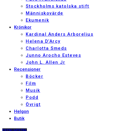
Stockholms katolska stift
Människovärde
Ekumenik
Krönikor
Kardinal Anders Arborelius
Helena D’Arcy
Charlotta Smeds
Junno Arocho Esteves
John L. Allen Jr
Recensioner
Böcker
Film
Musik
Podd
Övrigt
Helgon
Butik
PRENUMERERA