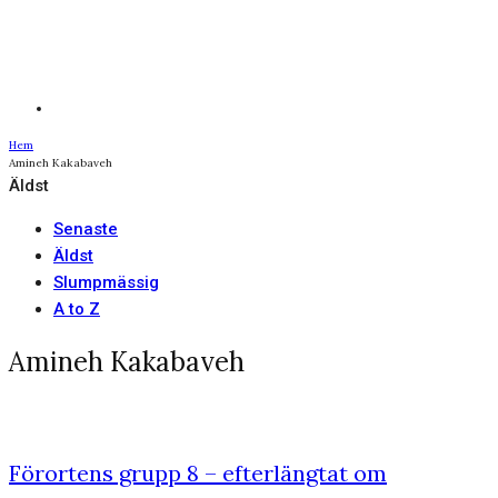
Hem
Amineh Kakabaveh
Äldst
Senaste
Äldst
Slumpmässig
A to Z
Amineh Kakabaveh
Förortens grupp 8 – efterlängtat om