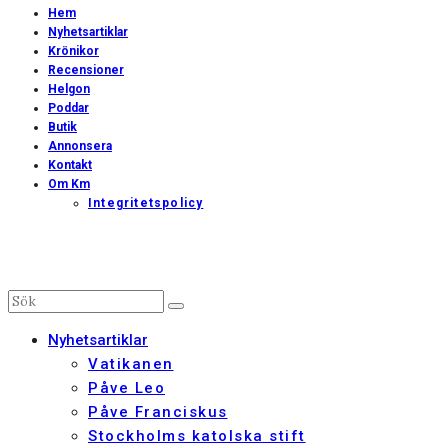
Hem
Nyhetsartiklar
Krönikor
Recensioner
Helgon
Poddar
Butik
Annonsera
Kontakt
Om Km
Integritetspolicy
Nyhetsartiklar
Vatikanen
Påve Leo
Påve Franciskus
Stockholms katolska stift