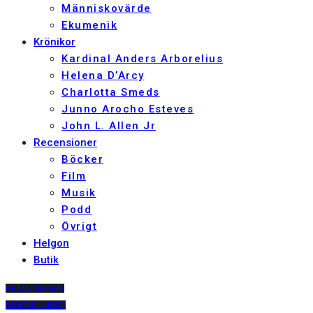
Människovärde
Ekumenik
Krönikor
Kardinal Anders Arborelius
Helena D’Arcy
Charlotta Smeds
Junno Arocho Esteves
John L. Allen Jr
Recensioner
Böcker
Film
Musik
Podd
Övrigt
Helgon
Butik
PRENUMERERA
DIGITALT ARKIV