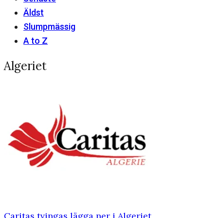
Äldst
Slumpmässig
A to Z
Algeriet
Caritas tvingas lägga ner i Algeriet