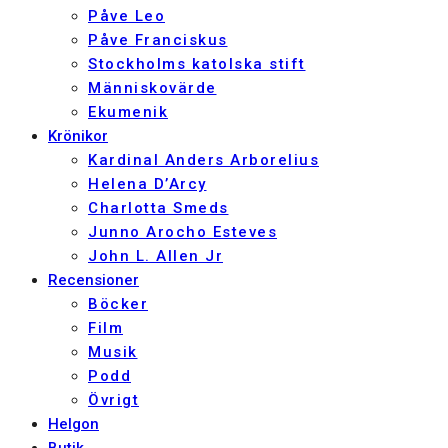
Påve Leo
Påve Franciskus
Stockholms katolska stift
Människovärde
Ekumenik
Krönikor
Kardinal Anders Arborelius
Helena D’Arcy
Charlotta Smeds
Junno Arocho Esteves
John L. Allen Jr
Recensioner
Böcker
Film
Musik
Podd
Övrigt
Helgon