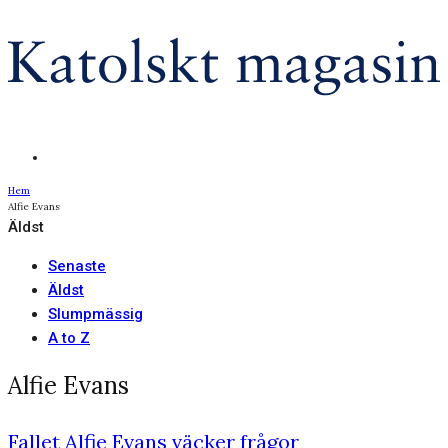
Hem
Alfie Evans
Äldst
Senaste
Äldst
Slumpmässig
A to Z
Alfie Evans
Fallet Alfie Evans väcker frågor