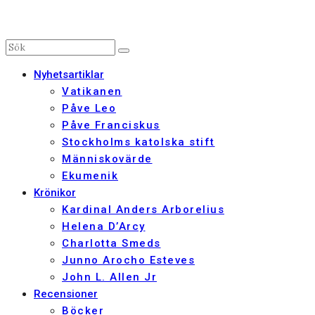
Nyhetsartiklar
Vatikanen
Påve Leo
Påve Franciskus
Stockholms katolska stift
Människovärde
Ekumenik
Krönikor
Kardinal Anders Arborelius
Helena D’Arcy
Charlotta Smeds
Junno Arocho Esteves
John L. Allen Jr
Recensioner
Böcker