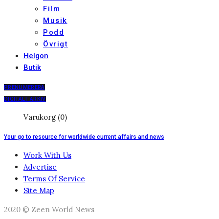
Film
Musik
Podd
Övrigt
Helgon
Butik
PRENUMERERA
DIGITALT ARKIV
Varukorg (0)
Your go to resource for worldwide current affairs and news
Work With Us
Advertise
Terms Of Service
Site Map
2020 © Zeen World News