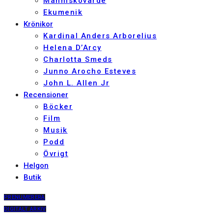
Människovärde
Ekumenik
Krönikor
Kardinal Anders Arborelius
Helena D’Arcy
Charlotta Smeds
Junno Arocho Esteves
John L. Allen Jr
Recensioner
Böcker
Film
Musik
Podd
Övrigt
Helgon
Butik
PRENUMERERA
DIGITALT ARKIV