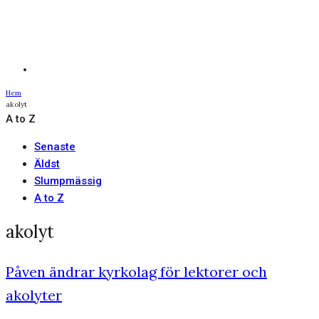
Hem
akolyt
A to Z
Senaste
Äldst
Slumpmässig
A to Z
akolyt
Påven ändrar kyrkolag för lektorer och
akolyter