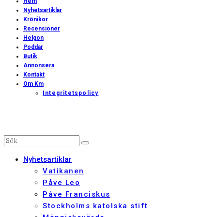
Hem
Nyhetsartiklar
Krönikor
Recensioner
Helgon
Poddar
Butik
Annonsera
Kontakt
Om Km
Integritetspolicy
Nyhetsartiklar
Vatikanen
Påve Leo
Påve Franciskus
Stockholms katolska stift