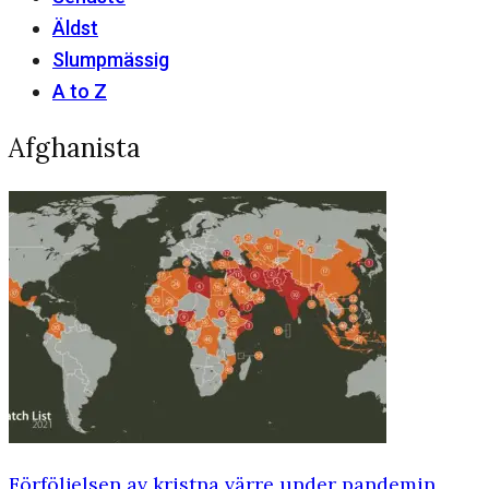
Äldst
Slumpmässig
A to Z
Afghanista
Förföljelsen av kristna värre under pandemin