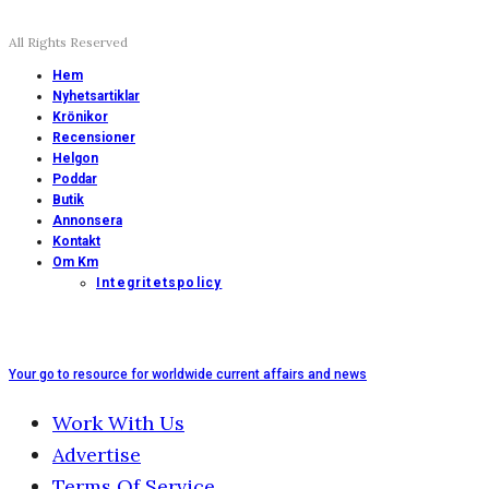
All Rights Reserved
Hem
Nyhetsartiklar
Krönikor
Recensioner
Helgon
Poddar
Butik
Annonsera
Kontakt
Om Km
Integritetspolicy
Your go to resource for worldwide current affairs and news
Work With Us
Advertise
Terms Of Service