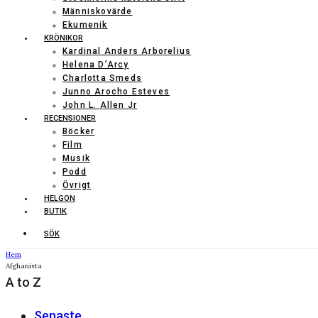
Människovärde
Ekumenik
KRÖNIKOR
Kardinal Anders Arborelius
Helena D’Arcy
Charlotta Smeds
Junno Arocho Esteves
John L. Allen Jr
RECENSIONER
Böcker
Film
Musik
Podd
Övrigt
HELGON
BUTIK
SÖK
Hem
Afghanista
A to Z
Senaste