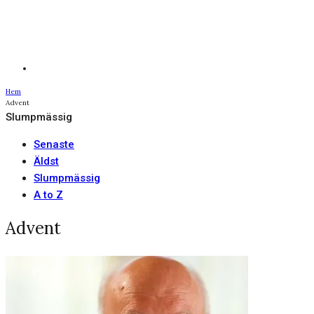
Hem
Advent
Slumpmässig
Senaste
Äldst
Slumpmässig
A to Z
Advent