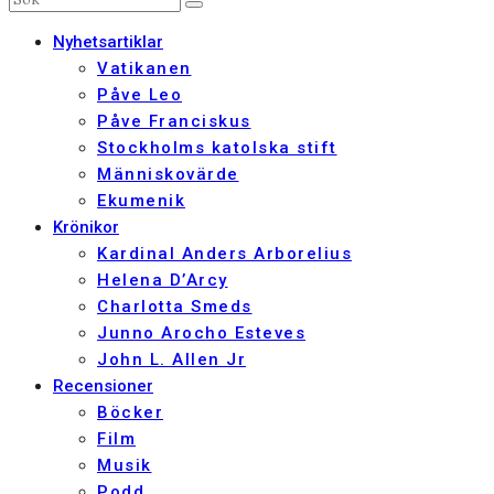
Nyhetsartiklar
Vatikanen
Påve Leo
Påve Franciskus
Stockholms katolska stift
Människovärde
Ekumenik
Krönikor
Kardinal Anders Arborelius
Helena D’Arcy
Charlotta Smeds
Junno Arocho Esteves
John L. Allen Jr
Recensioner
Böcker
Film
Musik
Podd