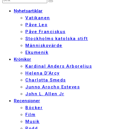
Nyhetsartiklar
Vatikanen
Påve Leo
Påve Franciskus
Stockholms katolska stift
Människovärde
Ekumenik
Krönikor
Kardinal Anders Arborelius
Helena D’Arcy
Charlotta Smeds
Junno Arocho Esteves
John L. Allen Jr
Recensioner
Böcker
Film
Musik
Podd