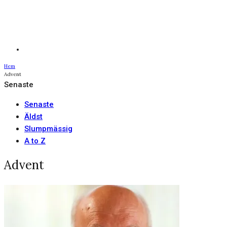
Hem
Advent
Senaste
Senaste
Äldst
Slumpmässig
A to Z
Advent