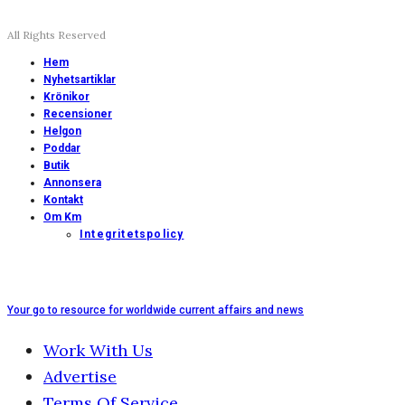
All Rights Reserved
Hem
Nyhetsartiklar
Krönikor
Recensioner
Helgon
Poddar
Butik
Annonsera
Kontakt
Om Km
Integritetspolicy
Your go to resource for worldwide current affairs and news
Work With Us
Advertise
Terms Of Service