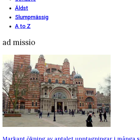
Äldst
Slumpmässig
A to Z
ad missio
Markant ökning av antalet upptagningar i många st