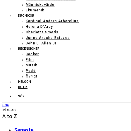
Människovärde
Ekumenik
KRÖNIKOR
Kardinal Anders Arborelius
Helena D’Arcy
Charlotta Smeds
Junno Arocho Esteves
John L. Allen Jr
RECENSIONER
Böcker
Film
Musik
Podd
Övrigt
HELGON
BUTIK
SÖK
Hem
ad missio
A to Z
Senaste