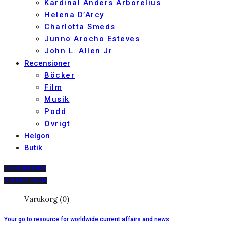
Kardinal Anders Arborelius
Helena D’Arcy
Charlotta Smeds
Junno Arocho Esteves
John L. Allen Jr
Recensioner
Böcker
Film
Musik
Podd
Övrigt
Helgon
Butik
PRENUMERERA
DIGITALT ARKIV
Varukorg (0)
Your go to resource for worldwide current affairs and news