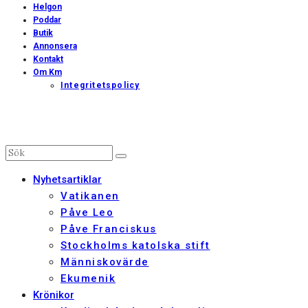
Helgon
Poddar
Butik
Annonsera
Kontakt
Om Km
Integritetspolicy
Nyhetsartiklar
Vatikanen
Påve Leo
Påve Franciskus
Stockholms katolska stift
Människovärde
Ekumenik
Krönikor