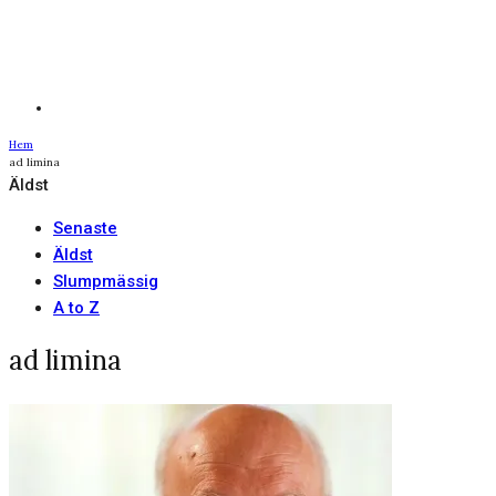
Hem
ad limina
Äldst
Senaste
Äldst
Slumpmässig
A to Z
ad limina