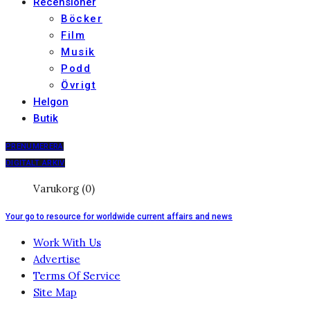
Recensioner
Böcker
Film
Musik
Podd
Övrigt
Helgon
Butik
PRENUMERERA
DIGITALT ARKIV
Varukorg (0)
Your go to resource for worldwide current affairs and news
Work With Us
Advertise
Terms Of Service
Site Map