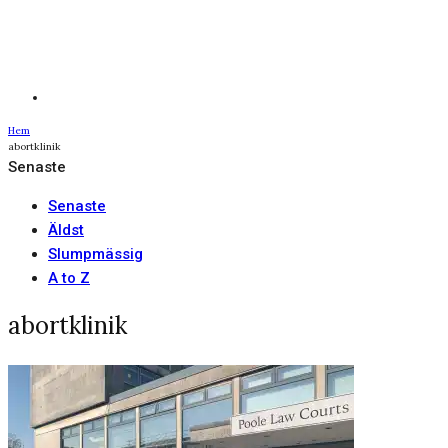
Hem
abortklinik
Senaste
Senaste
Äldst
Slumpmässig
A to Z
abortklinik