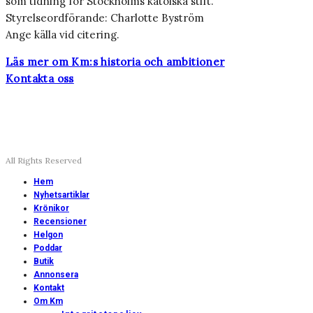
som tidning för Stockholms katolska stift.
Styrelseordförande: Charlotte Byström
Ange källa vid citering.
Läs mer om Km:s historia och ambitioner
Kontakta oss
All Rights Reserved
Hem
Nyhetsartiklar
Krönikor
Recensioner
Helgon
Poddar
Butik
Annonsera
Kontakt
Om Km