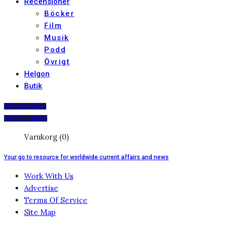
Recensioner
Böcker
Film
Musik
Podd
Övrigt
Helgon
Butik
PRENUMERERA
DIGITALT ARKIV
Varukorg (0)
Your go to resource for worldwide current affairs and news
Work With Us
Advertise
Terms Of Service
Site Map