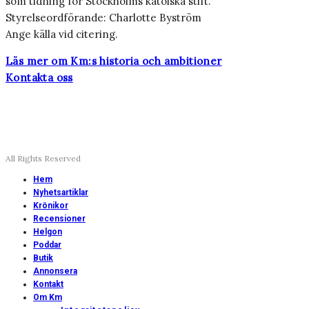
som tidning för Stockholms katolska stift.
Styrelseordförande: Charlotte Byström
Ange källa vid citering.
Läs mer om Km:s historia och ambitioner
Kontakta oss
All Rights Reserved
Hem
Nyhetsartiklar
Krönikor
Recensioner
Helgon
Poddar
Butik
Annonsera
Kontakt
Om Km