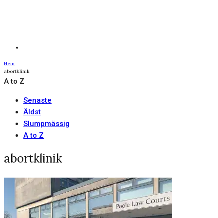
Hem
abortklinik
A to Z
Senaste
Äldst
Slumpmässig
A to Z
abortklinik