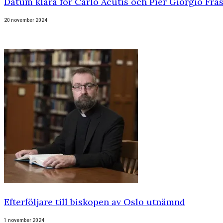
Datum klara för Carlo Acutis och Pier Giorgio Fra
20 november 2024
Efterföljare till biskopen av Oslo utnämnd
1 november 2024