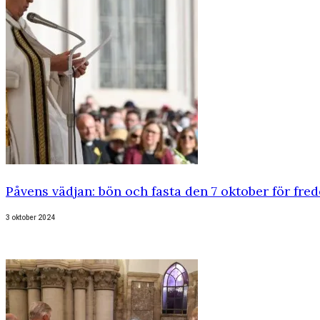
Påvens vädjan: bön och fasta den 7 oktober för fred
3 oktober 2024