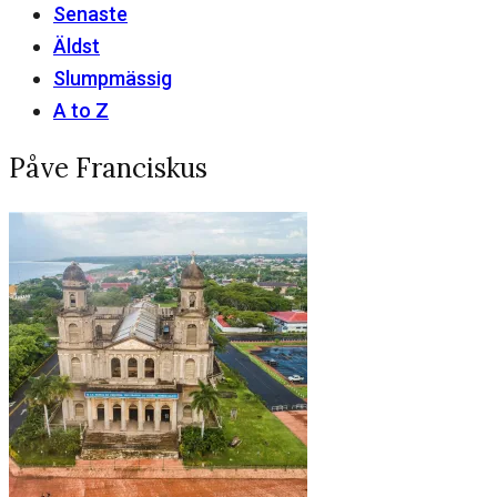
Senaste
Äldst
Slumpmässig
A to Z
Påve Franciskus