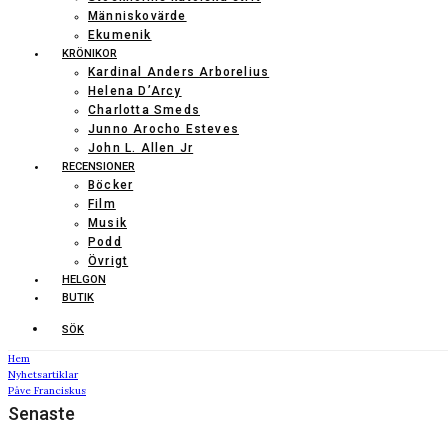
Människovärde
Ekumenik
KRÖNIKOR
Kardinal Anders Arborelius
Helena D’Arcy
Charlotta Smeds
Junno Arocho Esteves
John L. Allen Jr
RECENSIONER
Böcker
Film
Musik
Podd
Övrigt
HELGON
BUTIK
SÖK
Hem
Nyhetsartiklar
Påve Franciskus
Senaste