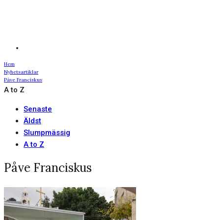
Hem
Nyhetsartiklar
Påve Franciskus
A to Z
Senaste
Äldst
Slumpmässig
A to Z
Påve Franciskus